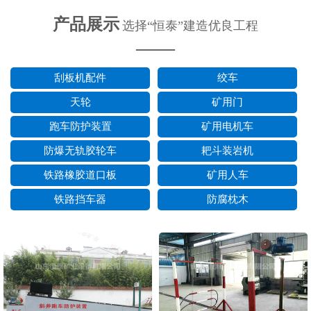
产品展示
选择“恒泰”建造优良工程
——
刮板机配件
绞车
天轮
矿用门
跑车防护装置
矿用电机车
防爆无轨胶轮车
耙斗装岩机
铁路橡胶道口板
矿用人车
铁路挡车器
防腐枕木