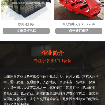
铁路道口板
8人斜井人车XRB8-6/6
点击拨打电话
点击拨打电话
企业简介
专注于各类矿用设备
——
山东恒泰矿业设备有限公司位于孔孟之乡、运河之都、京杭大运河
畔，通讯发达。交通便利、人杰地灵、资源丰富，品种多，储量
大，是全国八大煤炭基地之一。兖矿集团、淄博矿业、肥城矿业、
枣庄矿业、临沂矿业、新汶矿业集团相继落户在济宁周边，是文明
全国的煤炭基地。济宁市交通运输发达，是鲁西南比较大的物资集
散地和货运中转站。