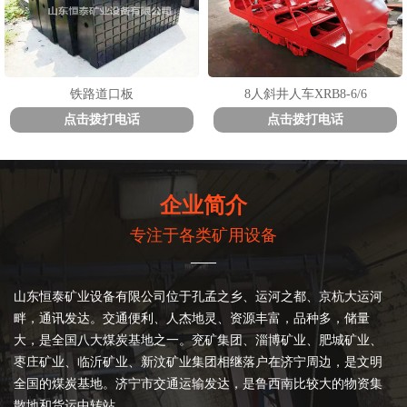
铁路道口板
8人斜井人车XRB8-6/6
点击拨打电话
点击拨打电话
企业简介
专注于各类矿用设备
——
山东恒泰矿业设备有限公司位于孔孟之乡、运河之都、京杭大运河
畔，通讯发达。交通便利、人杰地灵、资源丰富，品种多，储量
大，是全国八大煤炭基地之一。兖矿集团、淄博矿业、肥城矿业、
枣庄矿业、临沂矿业、新汶矿业集团相继落户在济宁周边，是文明
全国的煤炭基地。济宁市交通运输发达，是鲁西南比较大的物资集
散地和货运中转站。