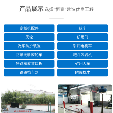
产品展示
选择“恒泰”建造优良工程
——
刮板机配件
绞车
天轮
矿用门
跑车防护装置
矿用电机车
防爆无轨胶轮车
耙斗装岩机
铁路橡胶道口板
矿用人车
铁路挡车器
防腐枕木