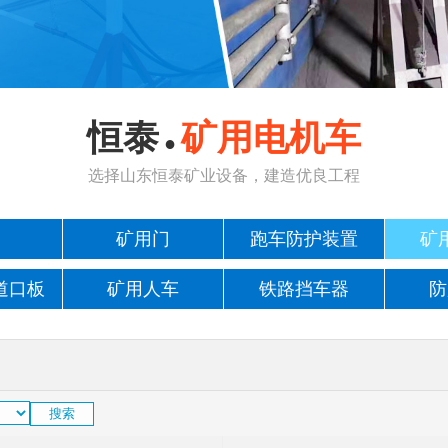
恒泰
矿用电机车
●
选择山东恒泰矿业设备，建造优良工程
矿用门
跑车防护装置
矿
道口板
矿用人车
铁路挡车器
防