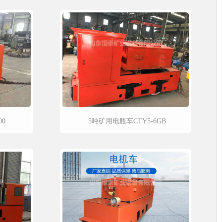
00
5吨矿用电瓶车CTY5-6GB