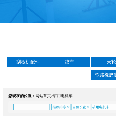
刮板机配件
绞车
天轮
铁路橡胶
您现在的位置：
网站首页
>
矿用电机车