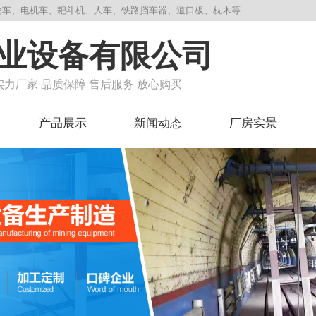
轮车、电机车、耙斗机、人车、铁路挡车器、道口板、枕木等
业设备有限公司
实力厂家 品质保障 售后服务 放心购买
产品展示
新闻动态
厂房实景