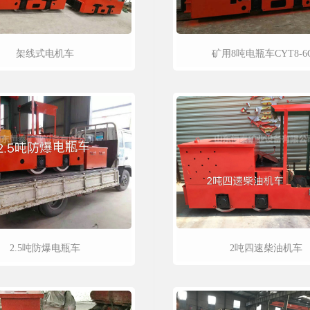
架线式电机车
矿用8吨电瓶车CYT8-6
2吨四速柴油机车
2.5吨防爆电瓶车