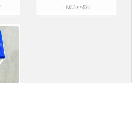
车
电机车电源箱
池