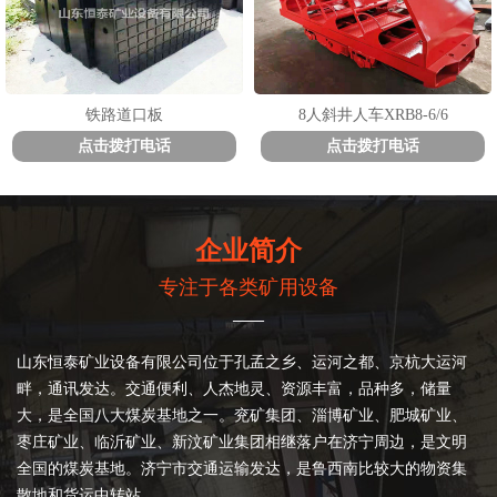
铁路道口板
8人斜井人车XRB8-6/6
点击拨打电话
点击拨打电话
企业简介
专注于各类矿用设备
——
山东恒泰矿业设备有限公司位于孔孟之乡、运河之都、京杭大运河
畔，通讯发达。交通便利、人杰地灵、资源丰富，品种多，储量
大，是全国八大煤炭基地之一。兖矿集团、淄博矿业、肥城矿业、
枣庄矿业、临沂矿业、新汶矿业集团相继落户在济宁周边，是文明
全国的煤炭基地。济宁市交通运输发达，是鲁西南比较大的物资集
散地和货运中转站。