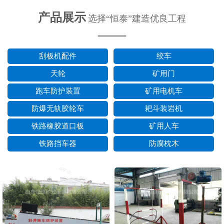
产品展示
选择“恒泰”建造优良工程
——
刮板机配件
绞车
天轮
矿用门
跑车防护装置
矿用电机车
防爆无轨胶轮车
耙斗装岩机
铁路橡胶道口板
矿用人车
铁路挡车器
防腐枕木